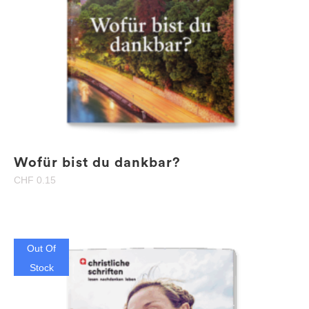
Wofür bist du dankbar?
CHF
0.15
Out Of
Stock