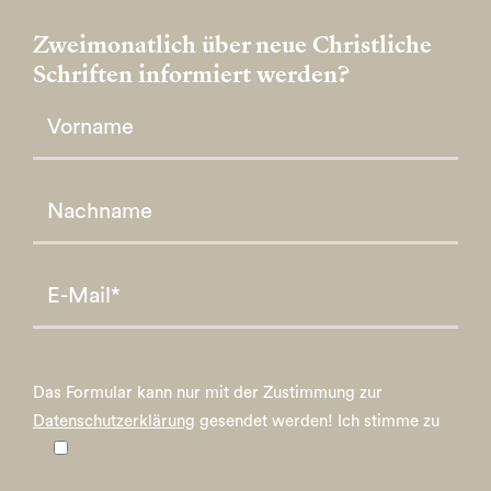
Zweimonatlich über neue Christliche
Schriften informiert werden?
Please leave this field empty.
Please leave this field empty.
Das Formular kann nur mit der Zustimmung zur
Datenschutzerklärung
gesendet werden!
Ich stimme zu