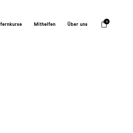
0
lfernkurse
Mithelfen
Über uns