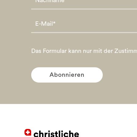
Please leave this field empty.
Please leave this field empty.
Das Formular kann nur mit der Zustim