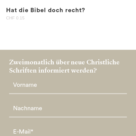
Hat die Bibel doch recht?
CHF
0.15
Zweimonatlich über neue Christliche
Schriften informiert werden?
Please leave this field empty.
Please leave this field empty.