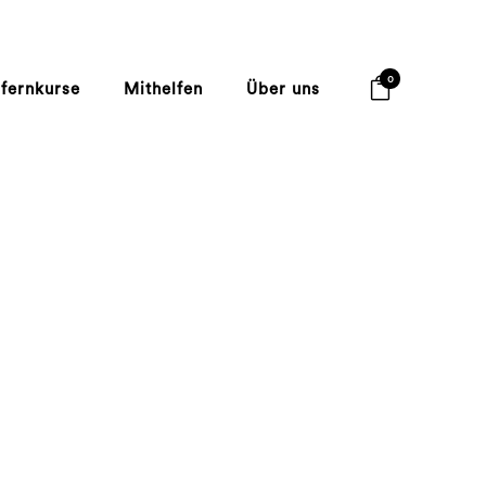
0
lfernkurse
Mithelfen
Über uns