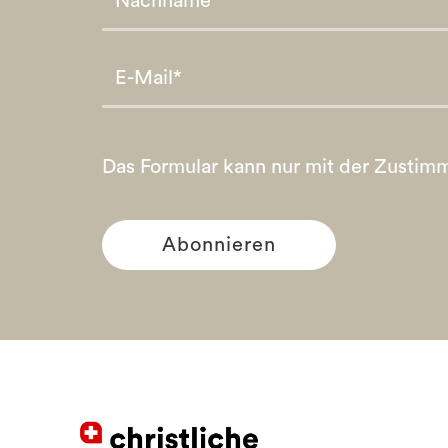
Please leave this field empty.
Please leave this field empty.
Das Formular kann nur mit der Zustim