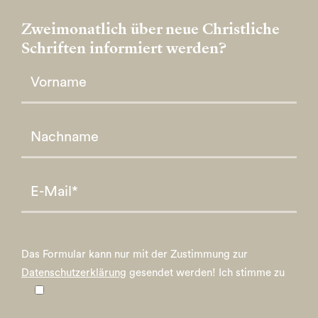
Zweimonatlich über neue Christliche
Schriften informiert werden?
Please leave this field empty.
Please leave this field empty.
Das Formular kann nur mit der Zustimmung zur
Datenschutzerklärung
gesendet werden!
Ich stimme zu