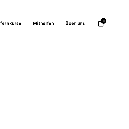
0
lfernkurse
Mithelfen
Über uns