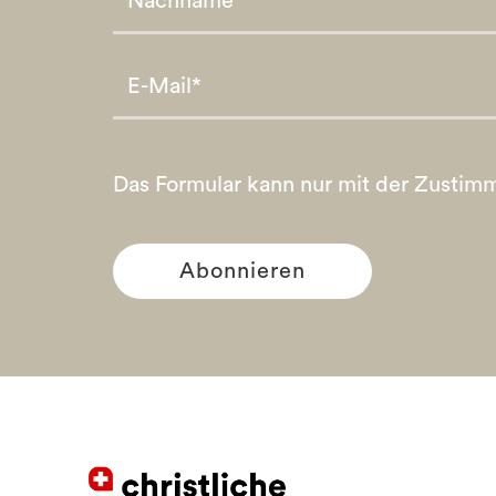
Please leave this field empty.
Please leave this field empty.
Das Formular kann nur mit der Zustim