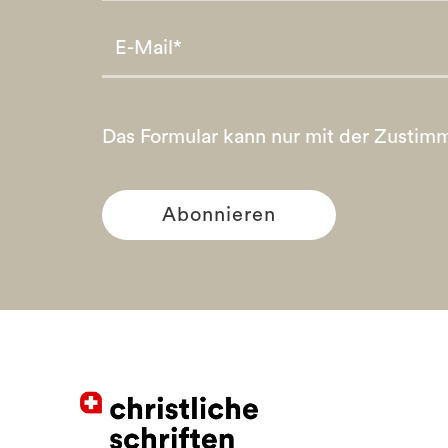
Please leave this field empty.
Please leave this field empty.
Das Formular kann nur mit der Zustim