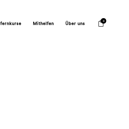
0
lfernkurse
Mithelfen
Über uns