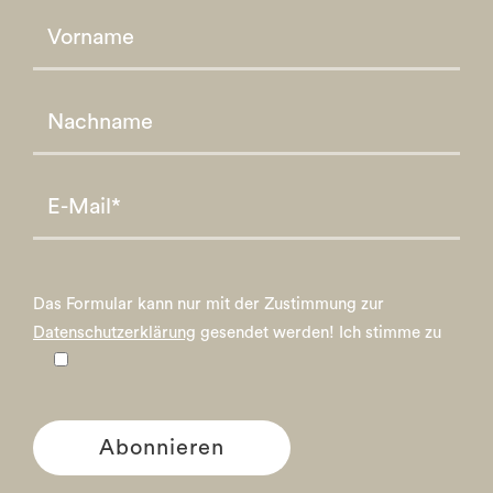
Please leave this field empty.
Please leave this field empty.
Das Formular kann nur mit der Zustimmung zur
Datenschutzerklärung
gesendet werden!
Ich stimme zu