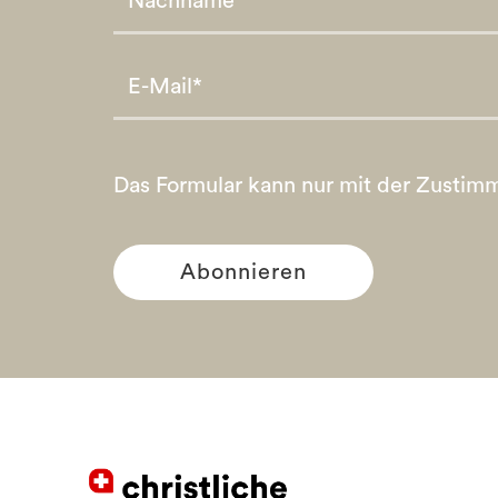
Please leave this field empty.
Please leave this field empty.
Das Formular kann nur mit der Zustim