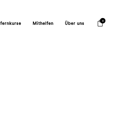
0
lfernkurse
Mithelfen
Über uns