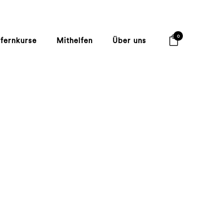
0
lfernkurse
Mithelfen
Über uns