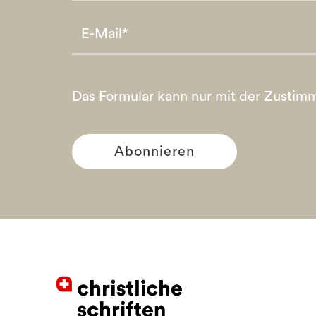
Please leave this field empty.
Please leave this field empty.
Das Formular kann nur mit der Zustim