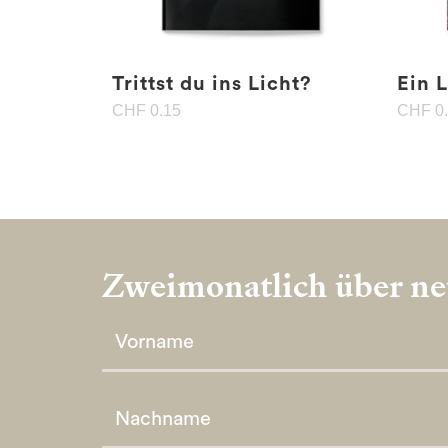
Trittst du ins Licht?
Ein 
CHF
0.15
CHF
0
Zweimonatlich über neu