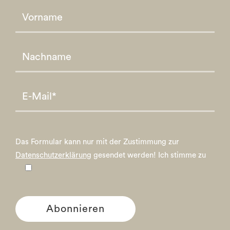
Please leave this field empty.
Please leave this field empty.
Das Formular kann nur mit der Zustimmung zur
Datenschutzerklärung
gesendet werden!
Ich stimme zu