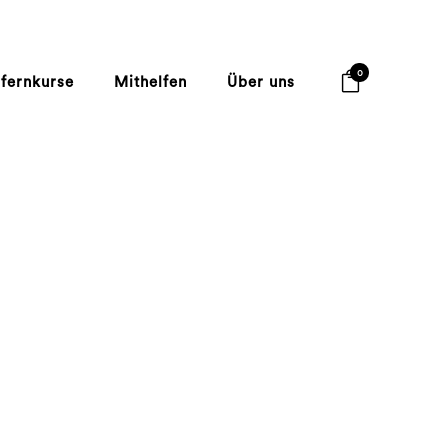
0
lfernkurse
Mithelfen
Über uns