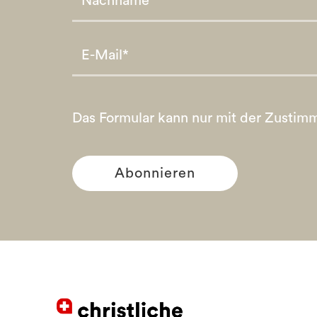
Please leave this field empty.
Please leave this field empty.
Das Formular kann nur mit der Zustim