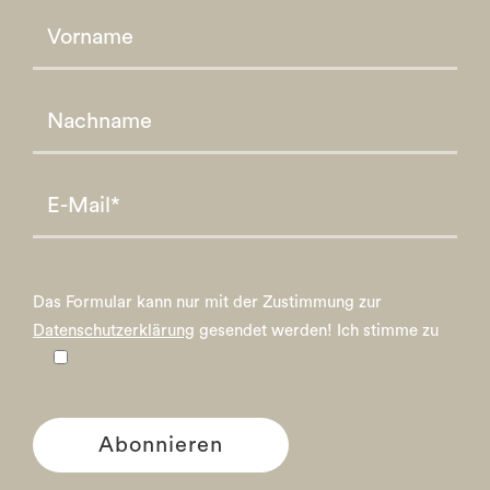
Please leave this field empty.
Please leave this field empty.
Das Formular kann nur mit der Zustimmung zur
Datenschutzerklärung
gesendet werden!
Ich stimme zu