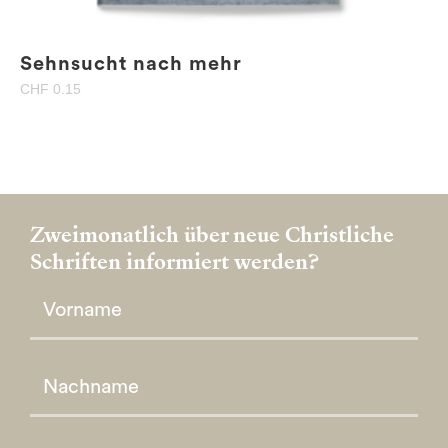
Sehnsucht nach mehr
CHF
0.15
Zweimonatlich über neue Christliche
Schriften informiert werden?
Please leave this field empty.
Please leave this field empty.