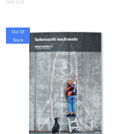
CHF
0.15
Out Of
Stock