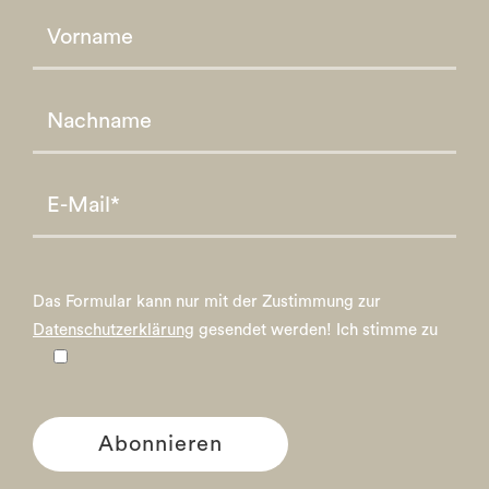
Please leave this field empty.
Please leave this field empty.
Das Formular kann nur mit der Zustimmung zur
Datenschutzerklärung
gesendet werden!
Ich stimme zu