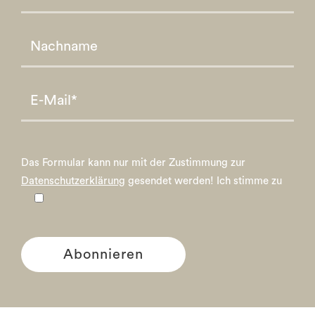
Please leave this field empty.
Please leave this field empty.
Das Formular kann nur mit der Zustimmung zur
Datenschutzerklärung
gesendet werden!
Ich stimme zu