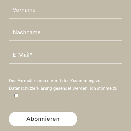
Please leave this field empty.
Please leave this field empty.
Das Formular kann nur mit der Zustimmung zur
Datenschutzerklärung
gesendet werden!
Ich stimme zu