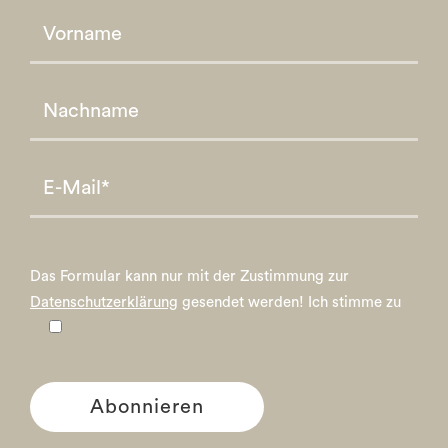
Please leave this field empty.
Please leave this field empty.
Das Formular kann nur mit der Zustimmung zur
Datenschutzerklärung
gesendet werden!
Ich stimme zu