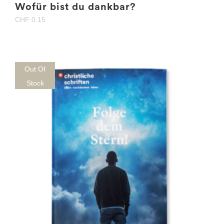
Wofür bist du dankbar?
CHF
0.15
Out Of
Stock