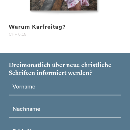
Warum Karfreitag?
CHF
0.15
Dreimonatlich über neue christliche
Schriften informiert werden?
Please leave this field empty.
Please leave this field empty.