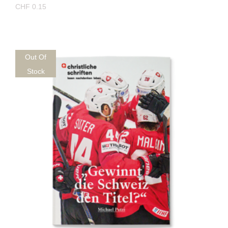
CHF
0.15
Out Of
Stock