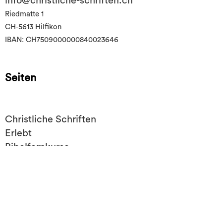
info@christliche-schriften.ch
Riedmatte 1
CH-5613 Hilfikon
IBAN: CH7509000000840023646
Seiten
Christliche Schriften
Erlebt
Bibelfernkurse
Mithelfen
Über uns
Impressum/Datenschutz