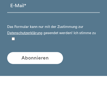
Please leave this field empty.
Please leave this field empty.
Das Formular kann nur mit der Zustimmung zur
Datenschutzerklärung
gesendet werden!
Ich stimme zu