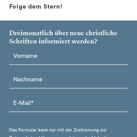
Folge dem Stern!
Dreimonatlich über neue christliche
Schriften informiert werden?
Please leave this field empty.
Please leave this field empty.
Das Formular kann nur mit der Zustimmung zur