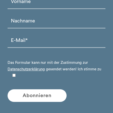
Please leave this field empty.
Please leave this field empty.
Das Formular kann nur mit der Zustimmung zur
Datenschutzerklärung
gesendet werden!
Ich stimme zu