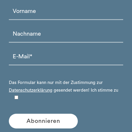
Please leave this field empty.
Please leave this field empty.
Das Formular kann nur mit der Zustimmung zur
Datenschutzerklärung
gesendet werden!
Ich stimme zu