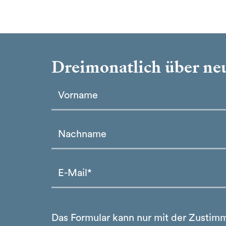
Dreimonatlich über neu
Please leave this field empty.
Please leave this field empty.
Das Formular kann nur mit der Zustim