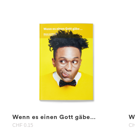
Wenn es einen Gott gäbe…
W
CHF
0.15
C