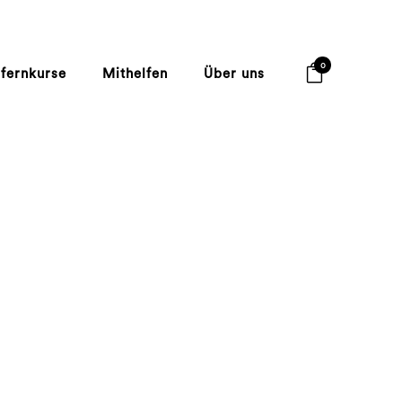
0
lfernkurse
Mithelfen
Über uns
nload!