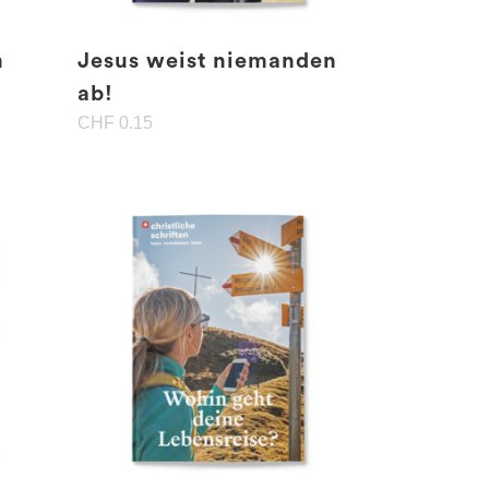
m
Jesus weist niemanden
ab!
CHF
0.15