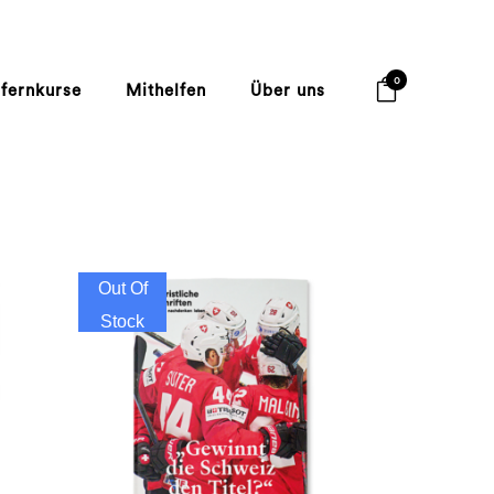
0
lfernkurse
Mithelfen
Über uns
Out Of
Stock