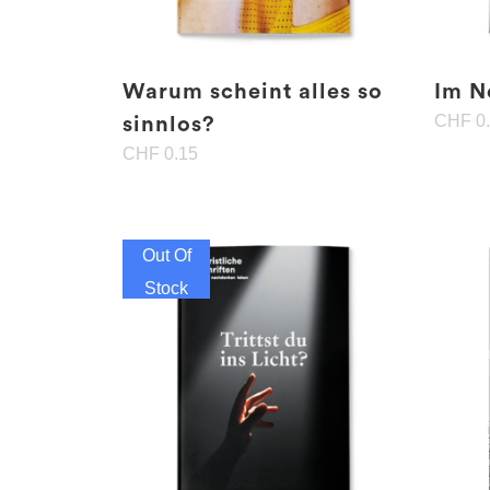
Warum scheint alles so
Im N
CHF
0
sinnlos?
CHF
0.15
Out Of
Stock