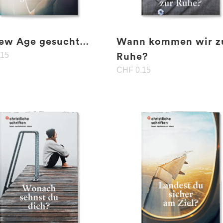
ew Age gesucht…
Wann kommen wir z
.15
Ruhe?
CHF
0.15