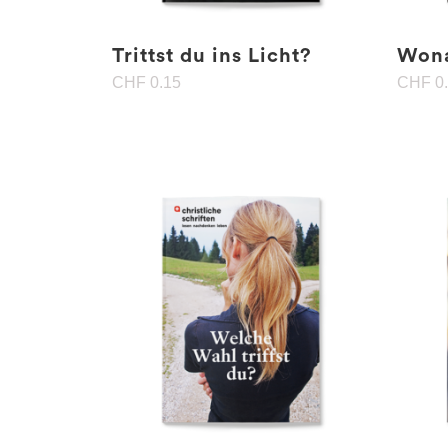
Trittst du ins Licht?
Wona
CHF
0.15
CHF
0