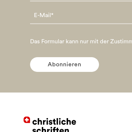
Please leave this field empty.
Please leave this field empty.
Das Formular kann nur mit der Zustim