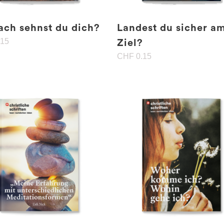
ch sehnst du dich?
Landest du sicher a
.15
Ziel?
CHF
0.15