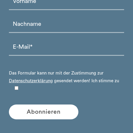
Please leave this field empty.
Please leave this field empty.
Das Formular kann nur mit der Zustimmung zur
Datenschutzerklärung
gesendet werden!
Ich stimme zu