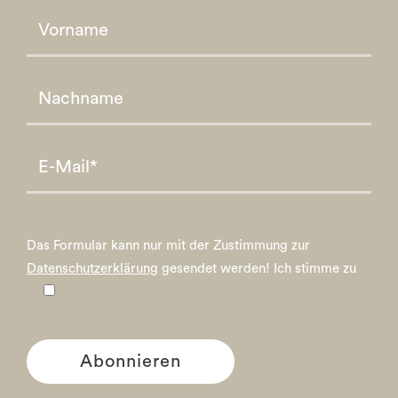
Please leave this field empty.
Please leave this field empty.
Das Formular kann nur mit der Zustimmung zur
Datenschutzerklärung
gesendet werden!
Ich stimme zu