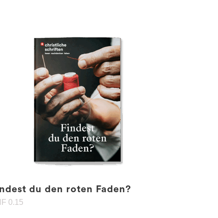
indest du den roten Faden?
HF
0.15