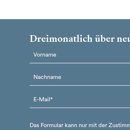
Dreimonatlich über neu
Please leave this field empty.
Please leave this field empty.
Das Formular kann nur mit der Zustim