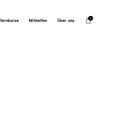
0
lfernkurse
Mithelfen
Über uns