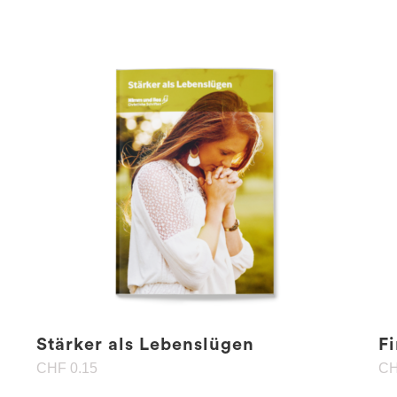
Stärker als Lebenslügen
F
CHF
0.15
C