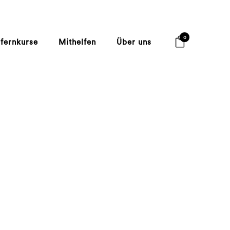
0
lfernkurse
Mithelfen
Über uns