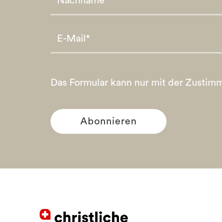
Please leave this field empty.
Please leave this field empty.
Das Formular kann nur mit der Zustim