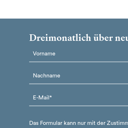
Dreimonatlich über neu
Please leave this field empty.
Please leave this field empty.
Das Formular kann nur mit der Zustim