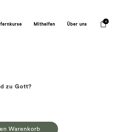
0
lfernkurse
Mithelfen
Über uns
d zu Gott?
den Warenkorb