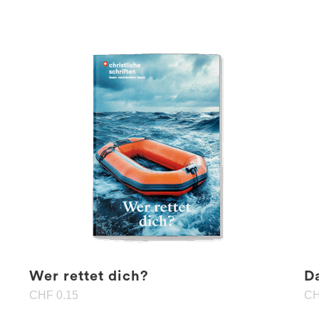
Wer rettet dich?
D
CHF
0.15
C