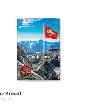
as Kreuz!
HF
0.15