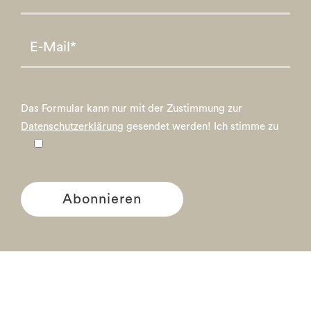
Please leave this field empty.
Please leave this field empty.
Das Formular kann nur mit der Zustimmung zur
Datenschutzerklärung
gesendet werden!
Ich stimme zu